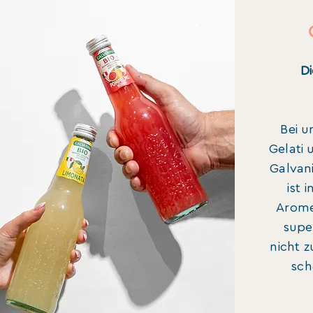
Di
Bei u
Gelati 
Galvan
ist 
Aromen
supe
nicht z
sch