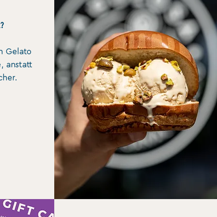
?
an Gelato
, anstatt
cher.