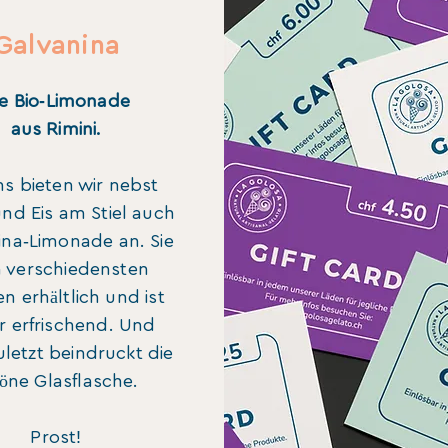
Galvanina
-
e Bio
Limonade
aus Rimini.
ns bieten wir nebst
und Eis am Stiel auch
-
ina
Limonade an. Sie
in verschiedensten
 erhältlich und ist
r erfrischend. Und
uletzt beindruckt die
öne Glasflasche.
!
Prost