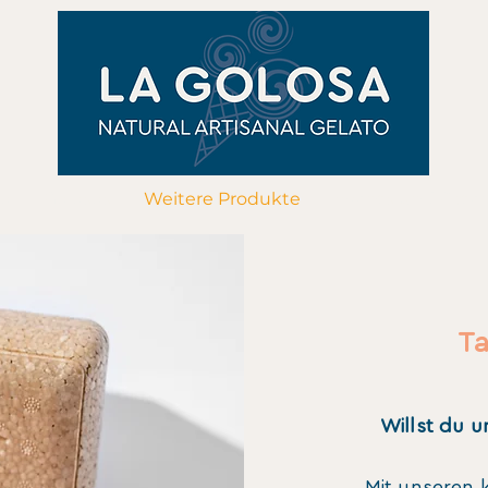
to
Golosos
Weitere Produkte
Events und Cater
T
Willst du 
Mit unseren 