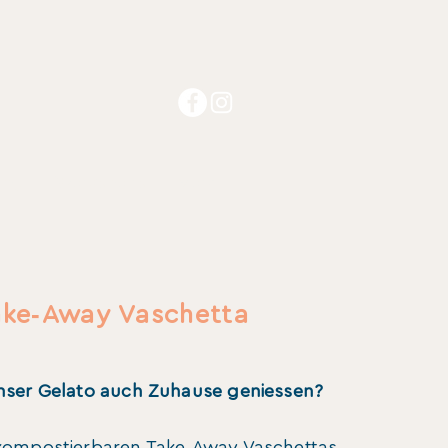
ing
Workshops
More...
-
ake
Away
Vaschetta
unser Gelato auch Zuhause geniessen?
-
kompostierbaren Take
Away Vaschettas